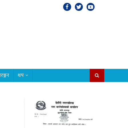
रञ्जन
थप