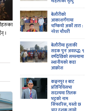
महिलाको मृत्यु
बेलौरीको
आकाशगँगामा
यीहरुका
चम्कियो अर्को तारा :
नरेश चौधरी
न् ।
बेलौरीमा हुलाकी
सडक पुनः अवरुद्ध: ९
वर्षदेखिको समस्यामा
स्थानीयको कडा
आक्रोश
कञ्चनपुर १ बाट
प्रतिनिधिसभा
सदस्यमा तिलक
भट्टको नाम
सिफारिस, यस्तो छ
चार दशक लामो