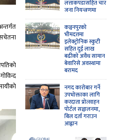
लत्ताकपडासहित चार
जना नियन्त्रणमा
न्तर्गत
कञ्चनपुरको
भीमदत्तमा
 सचेतना
इलेक्ट्रोनिक स्कुटी
सहित दुई लाख
बढीको अवैध सामान
बेवारिसे अवस्थामा
भापतिको
बरामद
गोविन्द
वसायीको
नगद कारोबार गर्ने
उपभोक्ताका लागि
करदाता प्रोत्साहन
पोर्टल सञ्चालनमा,
बिल दर्ता गराउन
आह्वान