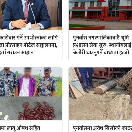
ारोबार गर्ने उपभोक्ताका लागि
पुनर्वास नगरपालिकाबाटै भूमि
ा प्रोत्साहन पोर्टल सञ्चालनमा,
प्रशासन सेवा सुरु, स्थानीयलाई
र्ता गराउन आह्वान
बेलौरी धाउनुपर्ने बाध्यता हट्यो
रीमा लागू औषध सहित
पुनर्वासमा अवैध सिसौको का