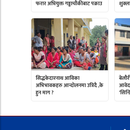
फरार अभियुक्त गड्डाचौकीबाट पक्राउ
शुक्ल
सिद्धकेदारनाथ आविका
बेलौर
अभिभावकहरु आन्दोलनमा उत्रिदै ,के
आवेद
हुन माग ?
‘सिन