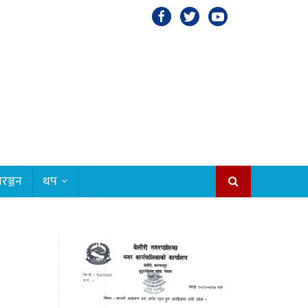
रञ्जन
थप