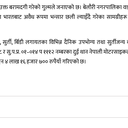
 उक्त बरामदगी गरेको गुल्मले जनाएको छ। बेलौरी नगरपालिका वड
 भारतबाट अवैध रूपमा भन्सार छली ल्याइँदै गरेका सामग्रीहर
्ती, बिँडी लगायतका विभिन्न दैनिक उपभोग्य तथा सुर्तीजन्य व
५८ र सु.प.प्र. ०१–०१४ प १११२ नम्बरका दुई थान नेपाली मोटरसा
ङ्कन ४ लाख १६ हजार ७०० रुपैयाँ गरिएको छ।