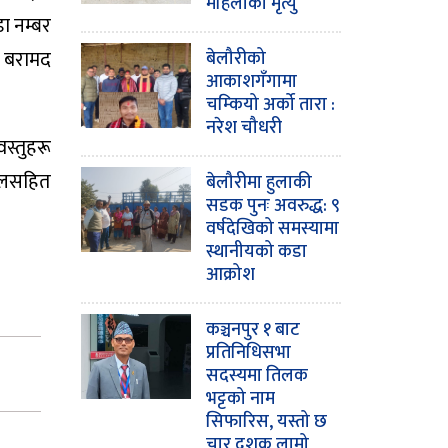
महिलाको मृत्यु
ा नम्बर
ू बरामद
बेलौरीको
आकाशगँगामा
चम्कियो अर्को तारा :
नरेश चौधरी
स्तुहरू
इकलसहित
बेलौरीमा हुलाकी
सडक पुनः अवरुद्ध: ९
वर्षदेखिको समस्यामा
स्थानीयको कडा
आक्रोश
कञ्चनपुर १ बाट
प्रतिनिधिसभा
सदस्यमा तिलक
भट्टको नाम
सिफारिस, यस्तो छ
चार दशक लामो