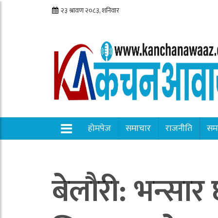
होमपेज
समाचार
राजनीति
सम
बेलौरी: भन्सा