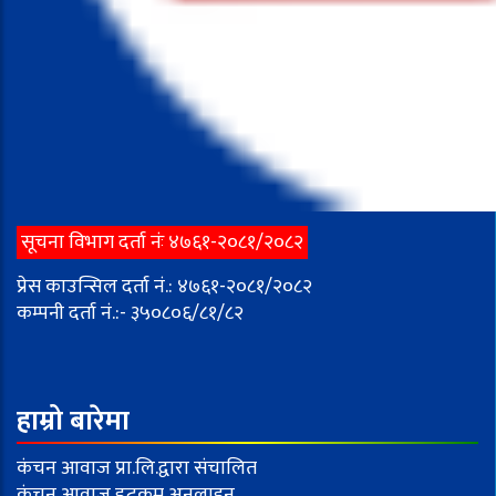
सूचना विभाग दर्ता नंः ४७६१-२०८१/२०८२
प्रेस काउन्सिल दर्ता नं.: ४७६१-२०८१/२०८२
कम्पनी दर्ता नं.:- ३५०८०६/८१/८२
हाम्रो बारेमा
कंचन आवाज प्रा.लि.द्वारा संचालित
कंचन आवाज डटकम अनलाइन