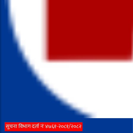
सूचना विभाग दर्ता नंः ४७६१-२०८१/२०८२