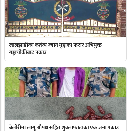
लालझाडीका कर्तव्य ज्यान मुद्दाका फरार अभियुक्त
गड्डाचौकीबाट पक्राउ
बेलौरीमा लागू औषध सहित शुक्लाफाटाका एक जना पक्राउ