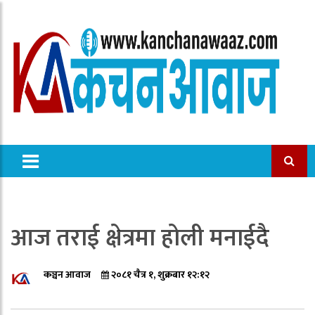
आज तराई क्षेत्रमा होली मनाईदै
कञ्चन आवाज
२०८१ चैत्र १, शुक्रबार १२:१२