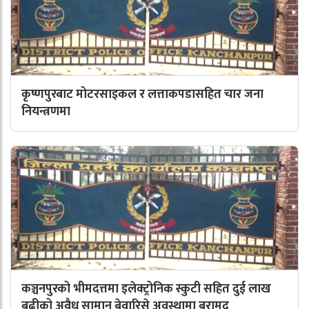
कृष्णपुरबाट मोटरसाइकल र लत्ताकपडासहित चार जना
नियन्त्रणमा
कञ्चनपुरको भीमदत्तमा इलेक्ट्रोनिक स्कुटी सहित दुई लाख
बढीको अवैध सामान बेवारिसे अवस्थामा बरामद