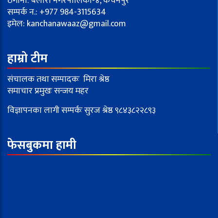
ठेगाना: बेलौरी नगरपालिका-४, कंचनपुर
सम्पर्क न.: +977 984-3115634
इमेल:
kanchanawaaz@gmail.com
हाम्रो टीम
संचालक तथा सम्पादकः मिरा श्रेष्ठ
समाचार प्रमुखः सन्जय महर
विज्ञापनका लागी सम्पर्कः सुरज श्रेष्ठ ९८४३८२२८९३
फेसबुकमा हामी