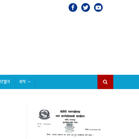
रञ्जन
थप