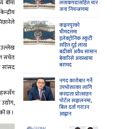
थ्य बीमा
लत्ताकपडासहित चार
जना नियन्त्रणमा
न्द्रीय
छानेले
कञ्चनपुरको
भीमदत्तमा
इलेक्ट्रोनिक स्कुटी
सहित दुई लाख
ो उल्लेख
बढीको अवैध सामान
ेत सचेत
बेवारिसे अवस्थामा
बरामद
ित सांसद
नगद कारोबार गर्ने
उपभोक्ताका लागि
ाहरूसँग
करदाता प्रोत्साहन
पोर्टल सञ्चालनमा,
उद्योग,
बिल दर्ता गराउन
एको छ ।
आह्वान