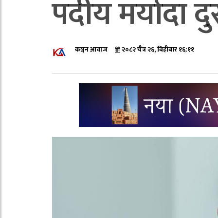
पदीय मर्यादा 
कञ्चन आवाज
२०८२ चैत्र २६, बिहीबार १६:११