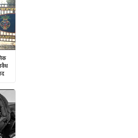
ोनिक
अवैध
मद