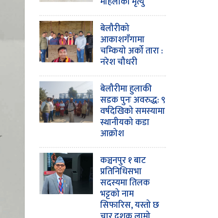
महिलाको मृत्यु
बेलौरीको
आकाशगँगामा
चम्कियो अर्को तारा :
नरेश चौधरी
बेलौरीमा हुलाकी
सडक पुनः अवरुद्ध: ९
वर्षदेखिको समस्यामा
स्थानीयको कडा
आक्रोश
कञ्चनपुर १ बाट
प्रतिनिधिसभा
सदस्यमा तिलक
भट्टको नाम
सिफारिस, यस्तो छ
चार दशक लामो