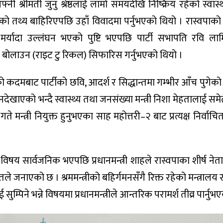
्नी श्रीमती जुनु श्रेष्ठलाई लामो समयदेखि निष्क्रिय रहेको स्वास्
 तथ्य बाहिरिएपछि उहाँ विवादमा पर्नुभएको थियो । रास्वपाको के
यादा उल्लंघन भएको पुष्टि भएपछि पार्टी सभापति रवि लामि
र्ता बोलाउन (राइट टु रिकल) सिफारिस गर्नुभएको थियो ।
साहको कदमबाट पार्टीको छवि, आदर्श र सिद्धान्तमा गम्भीर आँच पुगेक
खाएको भन्दै स्वास्थ्य तथा जनसंख्या मन्त्री निशा मेहतालाई सम
मन्त्री नियुक्त हुनुभएका साह महोत्तरी–२ बाट प्रत्यक्ष निर्वाच
िषय सार्वजनिक भएपछि प्रधानमन्त्री शाहले रास्वपाका शीर्ष नेत
नाएको छ । श्रममन्त्रीको बहिर्गमनसँगै रिक्त रहेको मन्त्रालय र 
म्पिने भन्ने विषयमा प्रधानमन्त्रीले आन्तरिक परामर्श तीव्र पार्नुभ