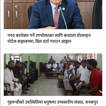
नगद कारोबार गर्ने उपभोक्ताका लागि करदाता प्रोत्साहन
पोर्टल सञ्चालनमा, बिल दर्ता गराउन आह्वान
गृहमन्त्रीको उपस्थितिमा धनुषामा उच्चस्तरीय संवाद, जनकपुर