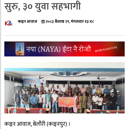
सुरु, ३० युवा सहभागी
कञ्चन आवाज
२०८३ बैशाख २९, मंगलवार १३:१८
कञ्चन आवाज, बेलौरी (कञ्चनपुर) ।