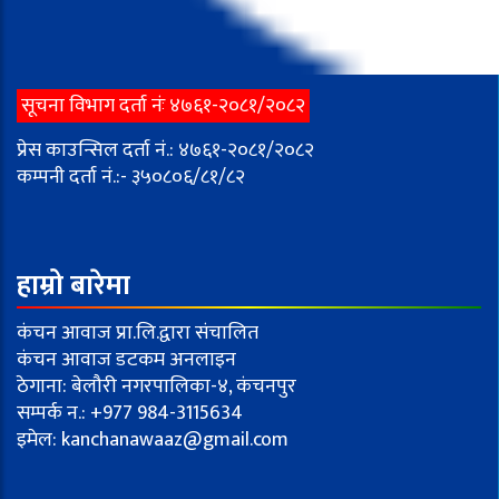
सूचना विभाग दर्ता नंः ४७६१-२०८१/२०८२
प्रेस काउन्सिल दर्ता नं.: ४७६१-२०८१/२०८२
कम्पनी दर्ता नं.:- ३५०८०६/८१/८२
हाम्रो बारेमा
कंचन आवाज प्रा.लि.द्वारा संचालित
कंचन आवाज डटकम अनलाइन
ठेगाना: बेलौरी नगरपालिका-४, कंचनपुर
सम्पर्क न.: +977 984-3115634
इमेल:
kanchanawaaz@gmail.com