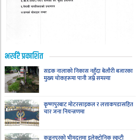
भर्खरै प्रकाशित
सडक नालाको निकास नहुँदा बेलौरी बजारका
मुख्य चोकहरूमा पानी जम्ने समस्या
कृष्णपुरबाट मोटरसाइकल र लत्ताकपडासहित
चार जना नियन्त्रणमा
कञ्चनपुरको भीमदत्तमा इलेक्ट्रोनिक स्कुटी