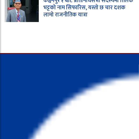
कञ्चनपुर १ बाट प्रतिनिधिसभा सदस्यमा तिलक
भट्टको नाम सिफारिस, यस्तो छ चार दशक
लामो राजनीतिक यात्रा