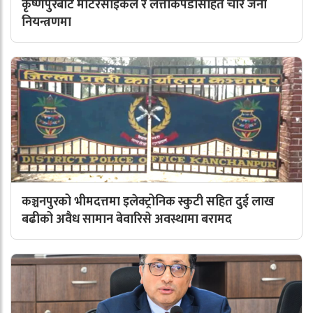
कृष्णपुरबाट मोटरसाइकल र लत्ताकपडासहित चार जना
नियन्त्रणमा
कञ्चनपुरको भीमदत्तमा इलेक्ट्रोनिक स्कुटी सहित दुई लाख
बढीको अवैध सामान बेवारिसे अवस्थामा बरामद