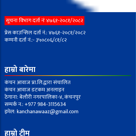
सूचना विभाग दर्ता नंः ४७६१-२०८१/२०८२
प्रेस काउन्सिल दर्ता नं.: ४७६१-२०८१/२०८२
कम्पनी दर्ता नं.:- ३५०८०६/८१/८२
हाम्रो बारेमा
कंचन आवाज प्रा.लि.द्वारा संचालित
कंचन आवाज डटकम अनलाइन
ठेगाना: बेलौरी नगरपालिका-४, कंचनपुर
सम्पर्क न.: +977 984-3115634
इमेल:
kanchanawaaz@gmail.com
हाम्रो टीम