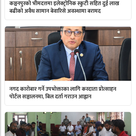
कञ्चनपुरको भीमदत्तमा इलेक्ट्रोनिक स्कुटी सहित दुई लाख
बढीको अवैध सामान बेवारिसे अवस्थामा बरामद
नगद कारोबार गर्ने उपभोक्ताका लागि करदाता प्रोत्साहन
पोर्टल सञ्चालनमा, बिल दर्ता गराउन आह्वान