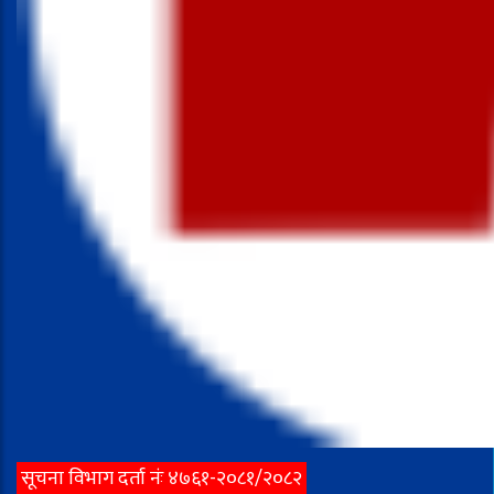
सूचना विभाग दर्ता नंः ४७६१-२०८१/२०८२