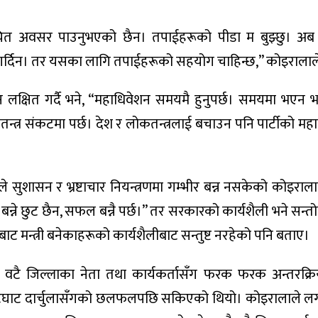
ित अवसर पाउनुभएको छैन। तपाईहरूको पीडा म बुझ्छु। अब
 गर्दिन। तर यसका लागि तपाईहरूको सहयोग चाहिन्छ,” कोइरालाल
लक्षित गर्दै भने, “महाधिवेशन समयमै हुनुपर्छ। समयमा भएन भने
्त्र संकटमा पर्छ। देश र लोकतन्त्रलाई बचाउन पनि पार्टीको मह
ले सुशासन र भ्रष्टाचार नियन्त्रणमा गम्भीर बन्न नसकेको कोइराला
्ने छुट छैन, सफल बन्नै पर्छ।” तर सरकारको कार्यशैली भने सन
ट मन्त्री बनेकाहरूको कार्यशैलीबाट सन्तुष्ट नरहेको पनि बताए।
ौ वटै जिल्लाका नेता तथा कार्यकर्तासँग फरक फरक अन्तरक्र
ेटघाट दार्चुलासँगको छलफलपछि सकिएको थियो। कोइरालाले लग