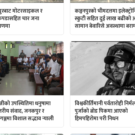
णपुरबाट मोटरसाइकल र
कञ्चनपुरको भीमदत्तमा इलेक्ट्र
ाकपडासहित चार जना
स्कुटी सहित दुई लाख बढीको 
त्रणमा
सामान बेवारिसे अवस्थामा बरा
्त्रीको उपस्थितिमा धनुषामा
विश्वकीर्तिमानी पर्वतारोही निर्म
्तरीय संवाद, जनकपुर र
पुर्जाको ब्रोड पिकमा आएको
गञ्जमा विशाल सद्भाव र्‍याली
हिमपहिरोमा परी निधन