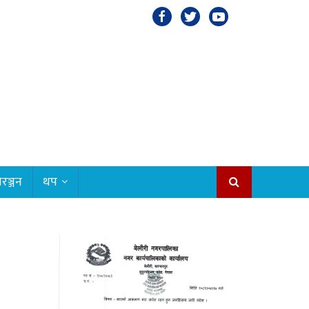
रञ्जन
थप