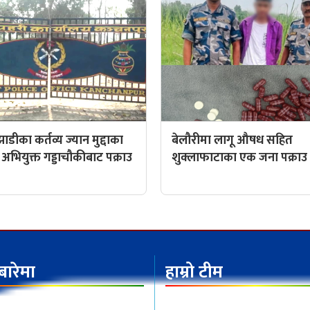
डीका कर्तव्य ज्यान मुद्दाका
बेलौरीमा लागू औषध सहित
अभियुक्त गड्डाचौकीबाट पक्राउ
शुक्लाफाटाका एक जना पक्राउ
 बारेमा
हाम्रो टीम
ाज प्रा.लि.द्वारा संचालित
संचालक तथा सम्पादकः मिरा श्रेष्