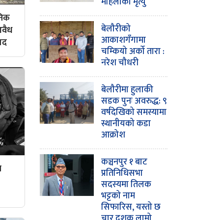
महिलाको मृत्यु
ोनिक
बेलौरीको
अवैध
आकाशगँगामा
मद
चम्कियो अर्को तारा :
नरेश चौधरी
बेलौरीमा हुलाकी
सडक पुनः अवरुद्ध: ९
वर्षदेखिको समस्यामा
स्थानीयको कडा
आक्रोश
कञ्चनपुर १ बाट
ल
प्रतिनिधिसभा
सदस्यमा तिलक
भट्टको नाम
सिफारिस, यस्तो छ
चार दशक लामो