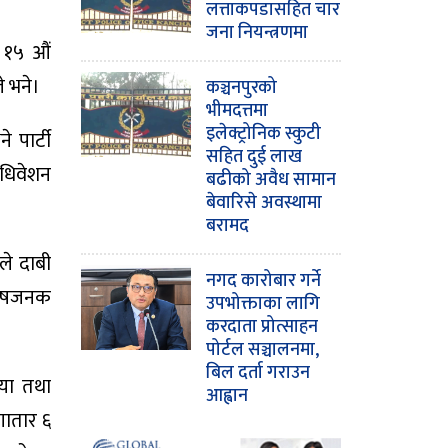
लत्ताकपडासहित चार
जना नियन्त्रणमा
 १५ औं
े भने।
कञ्चनपुरको
भीमदत्तमा
इलेक्ट्रोनिक स्कुटी
 पार्टी
सहित दुई लाख
ाधिवेशन
बढीको अवैध सामान
बेवारिसे अवस्थामा
बरामद
ले दाबी
नगद कारोबार गर्ने
्तोषजनक
उपभोक्ताका लागि
करदाता प्रोत्साहन
पोर्टल सञ्चालनमा,
बिल दर्ता गराउन
िया तथा
आह्वान
ातार ६