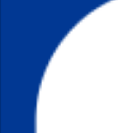
कंचन 
ठेगाना:
सम्पर्क
इमेल:
k