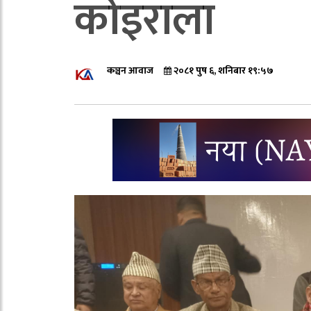
कोइराला
कञ्चन आवाज
२०८१ पुष ६, शनिबार १९:५७