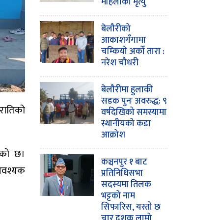
महिलाको मृत्यु
बेलौरीको
आकाशगँगामा
चम्कियो अर्को तारा :
नरेश चौधरी
बेलौरीमा हुलाकी
सडक पुनः अवरुद्ध: ९
 रातिको
वर्षदेखिको समस्यामा
स्थानीयको कडा
आक्रोश
एको छ।
कञ्चनपुर १ बाट
 आवश्यक
प्रतिनिधिसभा
सदस्यमा तिलक
भट्टको नाम
सिफारिस, यस्तो छ
चार दशक लामो