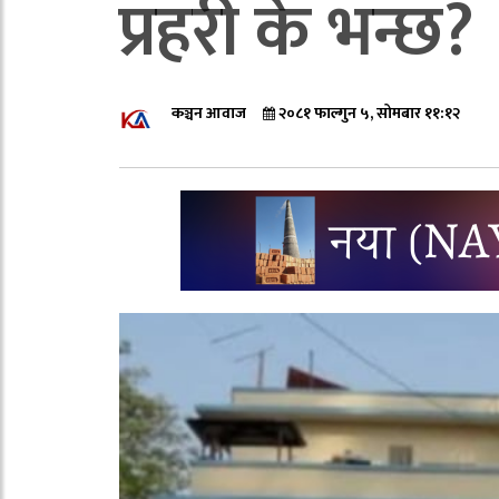
प्रहरी के भन्छ?
कञ्चन आवाज
२०८१ फाल्गुन ५, सोमबार ११:१२