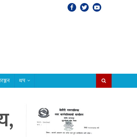
रञ्जन
थप
य,