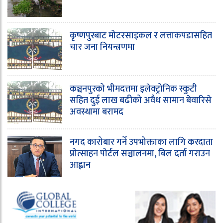
कृष्णपुरबाट मोटरसाइकल र लत्ताकपडासहित
चार जना नियन्त्रणमा
कञ्चनपुरको भीमदत्तमा इलेक्ट्रोनिक स्कुटी
सहित दुई लाख बढीको अवैध सामान बेवारिसे
अवस्थामा बरामद
नगद कारोबार गर्ने उपभोक्ताका लागि करदाता
प्रोत्साहन पोर्टल सञ्चालनमा, बिल दर्ता गराउन
आह्वान