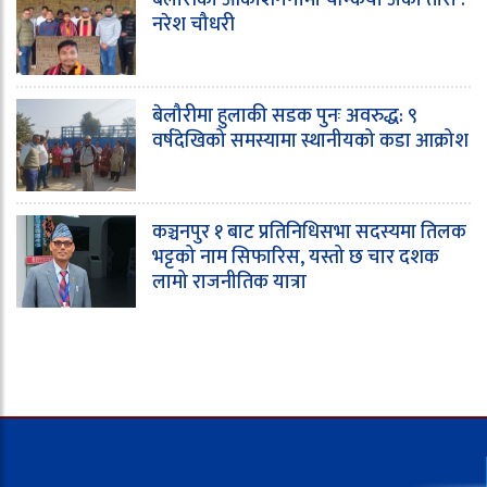
नरेश चौधरी
बेलौरीमा हुलाकी सडक पुनः अवरुद्ध: ९
वर्षदेखिको समस्यामा स्थानीयको कडा आक्रोश
कञ्चनपुर १ बाट प्रतिनिधिसभा सदस्यमा तिलक
भट्टको नाम सिफारिस, यस्तो छ चार दशक
लामो राजनीतिक यात्रा