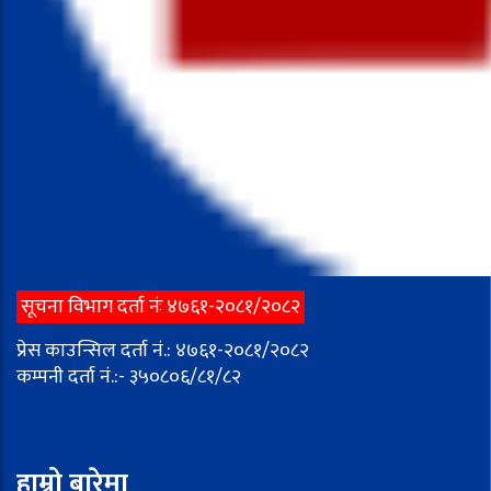
सूचना विभाग दर्ता नंः ४७६१-२०८१/२०८२
प्रेस काउन्सिल दर्ता नं.: ४७६१-२०८१/२०८२
कम्पनी दर्ता नं.:- ३५०८०६/८१/८२
हाम्रो बारेमा