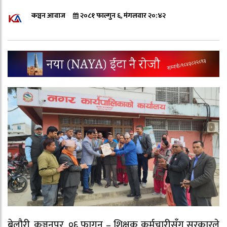
कञ्चन आवाज
२०८१ फाल्गुन ६, मंगलवार २०:४२
बेलौरी, कञ्चनपुर, ०६ फागुन – शिक्षक कर्मचारीसँग सरकारले