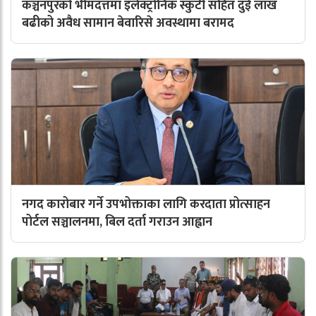
कञ्चनपुरको भीमदत्तमा इलेक्ट्रोनिक स्कुटी सहित दुई लाख
बढीको अवैध सामान बेवारिसे अवस्थामा बरामद
नगद कारोबार गर्ने उपभोक्ताका लागि करदाता प्रोत्साहन
पोर्टल सञ्चालनमा, बिल दर्ता गराउन आह्वान