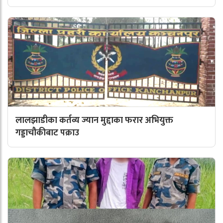
लालझाडीका कर्तव्य ज्यान मुद्दाका फरार अभियुक्त
गड्डाचौकीबाट पक्राउ