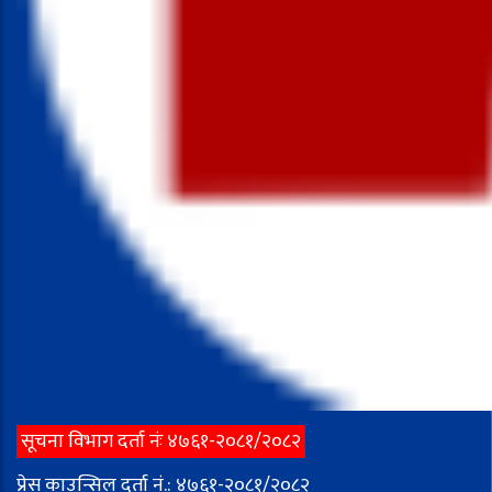
सूचना विभाग दर्ता नंः ४७६१-२०८१/२०८२
प्रेस काउन्सिल दर्ता नं.: ४७६१-२०८१/२०८२