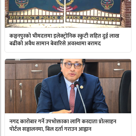
कञ्चनपुरको भीमदत्तमा इलेक्ट्रोनिक स्कुटी सहित दुई लाख
बढीको अवैध सामान बेवारिसे अवस्थामा बरामद
नगद कारोबार गर्ने उपभोक्ताका लागि करदाता प्रोत्साहन
पोर्टल सञ्चालनमा, बिल दर्ता गराउन आह्वान