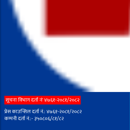
सूचना विभाग दर्ता नंः ४७६१-२०८१/२०८२
प्रेस काउन्सिल दर्ता नं.: ४७६१-२०८१/२०८२
कम्पनी दर्ता नं.:- ३५०८०६/८१/८२