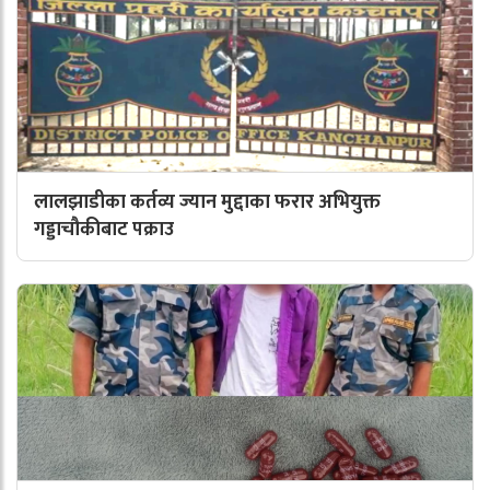
लालझाडीका कर्तव्य ज्यान मुद्दाका फरार अभियुक्त
गड्डाचौकीबाट पक्राउ