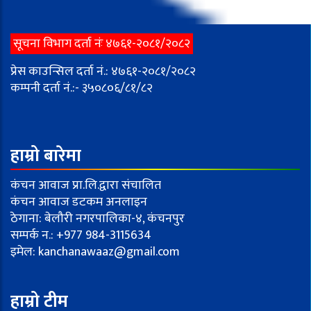
सूचना विभाग दर्ता नंः ४७६१-२०८१/२०८२
प्रेस काउन्सिल दर्ता नं.: ४७६१-२०८१/२०८२
कम्पनी दर्ता नं.:- ३५०८०६/८१/८२
हाम्रो बारेमा
कंचन आवाज प्रा.लि.द्वारा संचालित
कंचन आवाज डटकम अनलाइन
ठेगाना: बेलौरी नगरपालिका-४, कंचनपुर
सम्पर्क न.: +977 984-3115634
इमेल:
kanchanawaaz@gmail.com
हाम्रो टीम