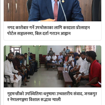
नगद कारोबार गर्ने उपभोक्ताका लागि करदाता प्रोत्साहन
पोर्टल सञ्चालनमा, बिल दर्ता गराउन आह्वान
गृहमन्त्रीको उपस्थितिमा धनुषामा उच्चस्तरीय संवाद, जनकपुर
र नेपालगञ्जमा विशाल सद्भाव र्‍याली