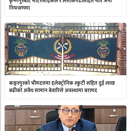
कृष्णपुरबाट मोटरसाइकल र लत्ताकपडासहित चार जना
नियन्त्रणमा
कञ्चनपुरको भीमदत्तमा इलेक्ट्रोनिक स्कुटी सहित दुई लाख
बढीको अवैध सामान बेवारिसे अवस्थामा बरामद