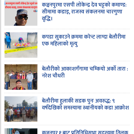
कञ्चनपुरमा एसपी लोकेन्द्र देव भट्टको कमाण्ड:
सीमामा कडाइ, राजस्व संकलनमा चारगुणा
वृद्धि।
कपडा सुकाउने क्रममा करेन्ट लाग्दा बेलौरीमा
एक महिलाको मृत्यु
बेलौरीको आकाशगँगामा चम्कियो अर्को तारा :
नरेश चौधरी
बेलौरीमा हुलाकी सडक पुनः अवरुद्ध: ९
वर्षदेखिको समस्यामा स्थानीयको कडा आक्रोश
कञ्चनपुर १ बाट प्रतिनिधिसभा सदस्यमा तिलक