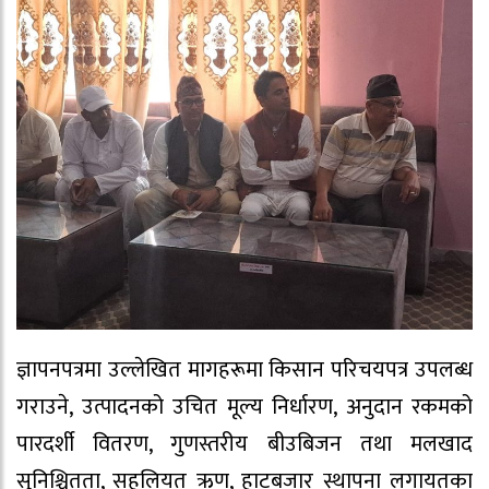
ज्ञापनपत्रमा उल्लेखित मागहरूमा किसान परिचयपत्र उपलब्ध
गराउने, उत्पादनको उचित मूल्य निर्धारण, अनुदान रकमको
पारदर्शी वितरण, गुणस्तरीय बीउबिजन तथा मलखाद
सुनिश्चितता, सहुलियत ऋण, हाटबजार स्थापना लगायतका