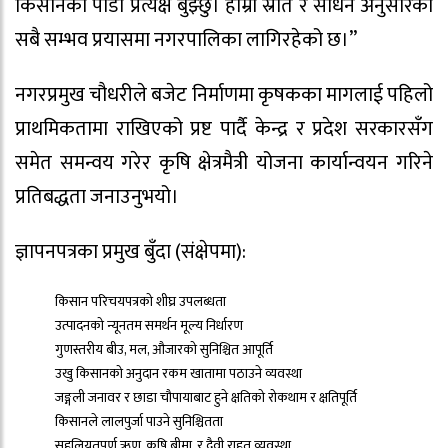
किसानको पीडा प्रत्यक्ष बुझ्छु। हाम्रो स्रोत र साधन अनुसारका
सबै सम्भव प्रयासमा नगरपालिका लागिरहेको छ।”
नगरप्रमुख चौधरीले बजेट निर्माणमा कृषकका मागलाई पहिलो
प्राथमिकतामा राखिएको प्रष्ट पार्दै केन्द्र र प्रदेश सरकारसँग
समेत समन्वय गरेर कृषि क्षेत्रमैत्री योजना कार्यान्वयन गरिने
प्रतिबद्धता जनाउनुभयो।
ज्ञापनपत्रका प्रमुख बुँदा (संक्षेपमा):
किसान परिचयपत्रको शीघ्र उपलब्धता
उत्पादनको न्यूनतम समर्थन मूल्य निर्धारण
गुणस्तरीय बीउ, मल, औजारको सुनिश्चित आपूर्ति
उखु किसानको अनुदान रकम खातामा पठाउने व्यवस्था
जङ्गली जनावर र छाडा चौपायाबाट हुने क्षतिको रोकथाम र क्षतिपूर्ति
किसानले लालपुर्जा पाउने सुनिश्चितता
सहुलियतपूर्ण ऋण, कृषि बीमा, र दैवी राहत व्यवस्था