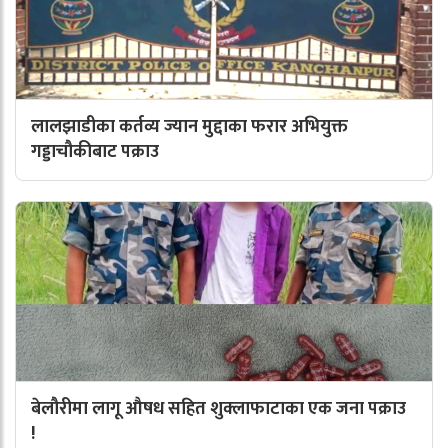
लालझाडीका कर्तव्य ज्यान मुद्दाका फरार अभियुक्त
गड्डाचौकीबाट पक्राउ
बेलौरीमा लागू औषध सहित शुक्लाफाटाका एक जना पक्राउ
!