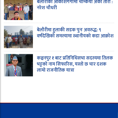
बेलौरीको आकाशगँगामा चम्कियो अर्को तारा :
नरेश चौधरी
बेलौरीमा हुलाकी सडक पुनः अवरुद्ध: ९
वर्षदेखिको समस्यामा स्थानीयको कडा आक्रोश
कञ्चनपुर १ बाट प्रतिनिधिसभा सदस्यमा तिलक
भट्टको नाम सिफारिस, यस्तो छ चार दशक
लामो राजनीतिक यात्रा