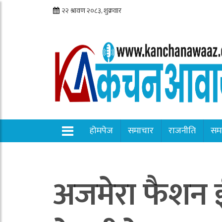
होमपेज
समाचार
राजनीति
सम
अजमेरा फैशन ई