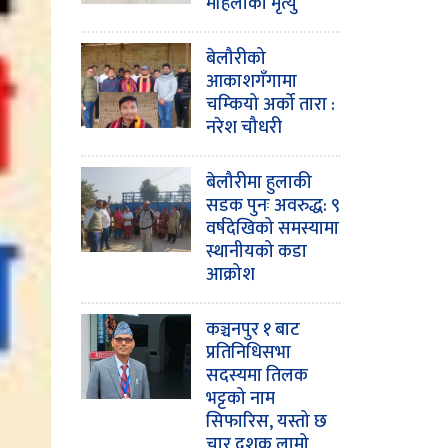
महिलाको मृत्यु
बेलौरीको
आकाशगँगामा
चम्कियो अर्को तारा :
नरेश चौधरी
बेलौरीमा हुलाकी
सडक पुनः अवरुद्ध: ९
वर्षदेखिको समस्यामा
स्थानीयको कडा
आक्रोश
कञ्चनपुर १ बाट
प्रतिनिधिसभा
सदस्यमा तिलक
भट्टको नाम
सिफारिस, यस्तो छ
चार दशक लामो