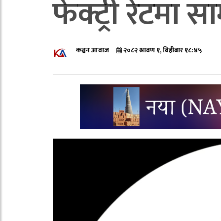
फेक्ट्री रेटमा स
कञ्चन आवाज
२०८२ श्रावण १, बिहीबार १८:४५