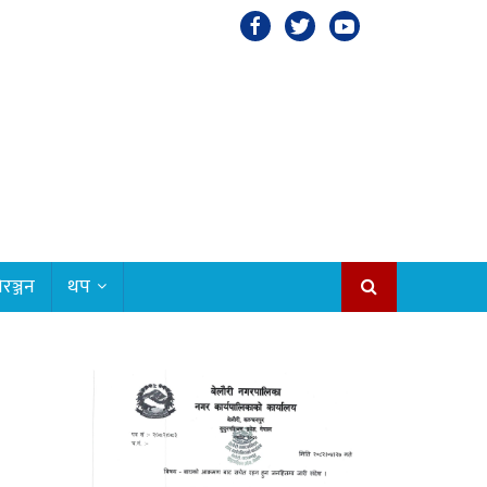
रञ्जन
थप