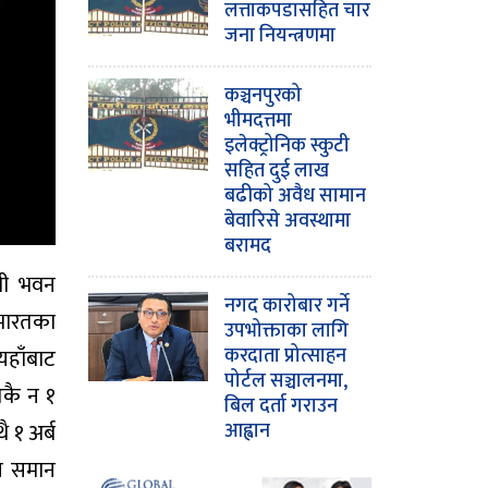
लत्ताकपडासहित चार
जना नियन्त्रणमा
कञ्चनपुरको
भीमदत्तमा
इलेक्ट्रोनिक स्कुटी
सहित दुई लाख
बढीको अवैध सामान
बेवारिसे अवस्थामा
बरामद
ेणी भवन
नगद कारोबार गर्ने
 भारतका
उपभोक्ताका लागि
करदाता प्रोत्साहन
 यहाँबाट
पोर्टल सञ्चालनमा,
तकै न १
बिल दर्ता गराउन
 १ अर्ब
आह्वान
ाल समान