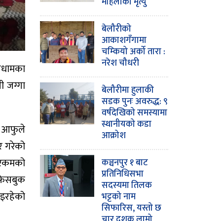
महिलाको मृत्यु
बेलौरीको
आकाशगँगामा
चम्कियो अर्को तारा :
नरेश चौधरी
्यधामका
ी जग्गा
बेलौरीमा हुलाकी
सडक पुनः अवरुद्ध: ९
वर्षदेखिको समस्यामा
स्थानीयको कडा
 आफुले
आक्रोश
र गरेको
ो रकमको
कञ्चनपुर १ बाट
प्रतिनिधिसभा
 फेसबुक
सदस्यमा तिलक
ाइरहेको
भट्टको नाम
सिफारिस, यस्तो छ
चार दशक लामो