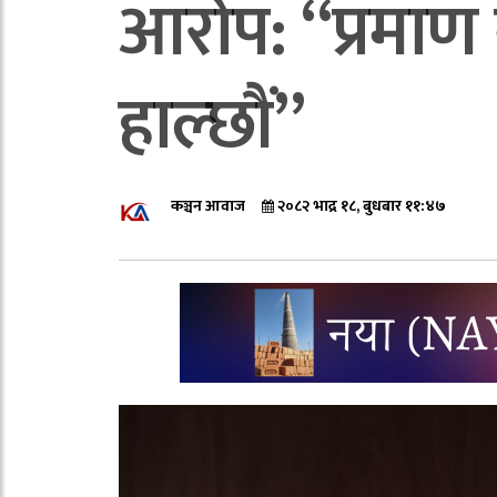
आरोप: “प्रमाण 
हाल्छौं”
कञ्चन आवाज
२०८२ भाद्र १८, बुधबार ११:४७