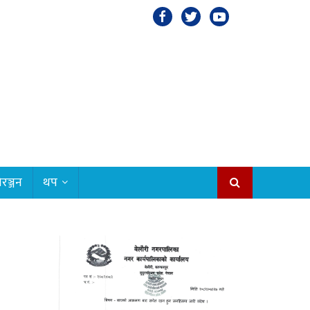
रञ्जन
थप