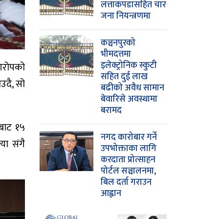
लत्ताकपडासहित चार
जना नियन्त्रणमा
कञ्चनपुरको
भीमदत्तमा
इलेक्ट्रोनिक स्कुटी
 आरोपको
सहित दुई लाख
उदै, सो
बढीको अवैध सामान
बेवारिसे अवस्थामा
बरामद
ीबाट १५
नगद कारोबार गर्ने
या संगै
उपभोक्ताका लागि
करदाता प्रोत्साहन
पोर्टल सञ्चालनमा,
बिल दर्ता गराउन
आह्वान