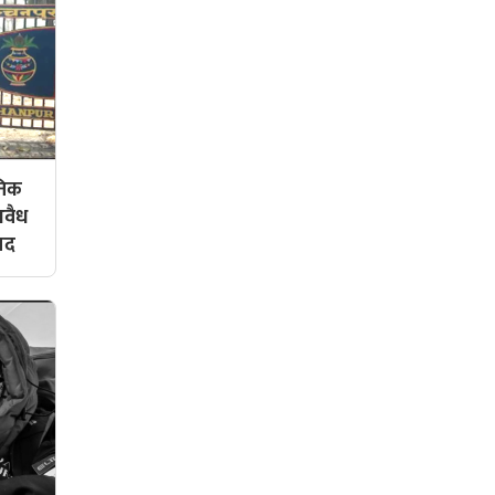
ोनिक
अवैध
मद