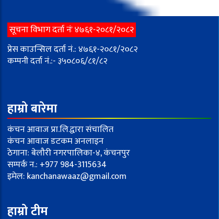
सूचना विभाग दर्ता नंः ४७६१-२०८१/२०८२
प्रेस काउन्सिल दर्ता नं.: ४७६१-२०८१/२०८२
कम्पनी दर्ता नं.:- ३५०८०६/८१/८२
हाम्रो बारेमा
कंचन आवाज प्रा.लि.द्वारा संचालित
कंचन आवाज डटकम अनलाइन
ठेगाना: बेलौरी नगरपालिका-४, कंचनपुर
सम्पर्क न.: +977 984-3115634
इमेल:
kanchanawaaz@gmail.com
हाम्रो टीम