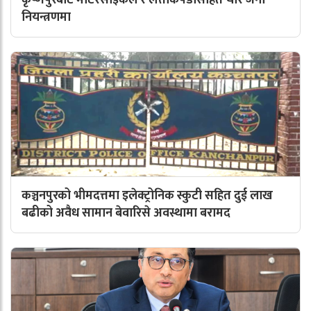
कृष्णपुरबाट मोटरसाइकल र लत्ताकपडासहित चार जना
नियन्त्रणमा
कञ्चनपुरको भीमदत्तमा इलेक्ट्रोनिक स्कुटी सहित दुई लाख
बढीको अवैध सामान बेवारिसे अवस्थामा बरामद