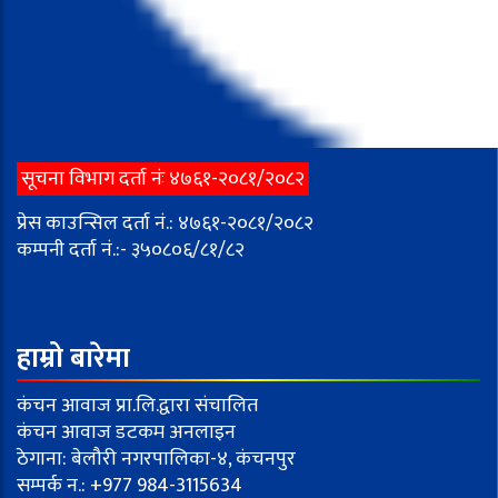
सूचना विभाग दर्ता नंः ४७६१-२०८१/२०८२
प्रेस काउन्सिल दर्ता नं.: ४७६१-२०८१/२०८२
कम्पनी दर्ता नं.:- ३५०८०६/८१/८२
हाम्रो बारेमा
कंचन आवाज प्रा.लि.द्वारा संचालित
कंचन आवाज डटकम अनलाइन
ठेगाना: बेलौरी नगरपालिका-४, कंचनपुर
सम्पर्क न.: +977 984-3115634