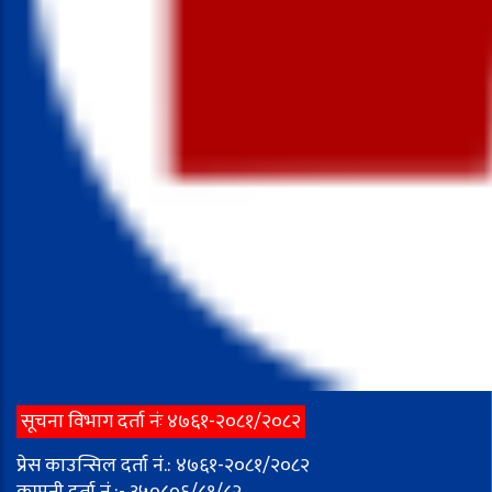
सूचना विभाग दर्ता नंः ४७६१-२०८१/२०८२
प्रेस काउन्सिल दर्ता नं.: ४७६१-२०८१/२०८२