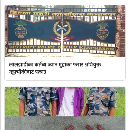
लालझाडीका कर्तव्य ज्यान मुद्दाका फरार अभियुक्त
गड्डाचौकीबाट पक्राउ