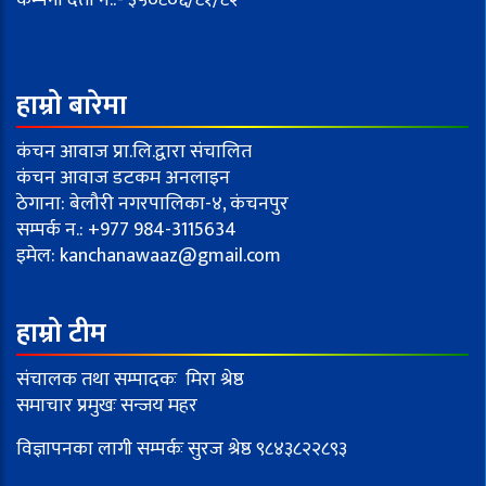
कम्पनी दर्ता नं.:- ३५०८०६/८१/८२
हाम्रो बारेमा
कंचन आवाज प्रा.लि.द्वारा संचालित
कंचन आवाज डटकम अनलाइन
ठेगाना: बेलौरी नगरपालिका-४, कंचनपुर
सम्पर्क न.: +977 984-3115634
इमेल:
kanchanawaaz@gmail.com
हाम्रो टीम
संचालक तथा सम्पादकः मिरा श्रेष्ठ
समाचार प्रमुखः सन्जय महर
विज्ञापनका लागी सम्पर्कः सुरज श्रेष्ठ ९८४३८२२८९३