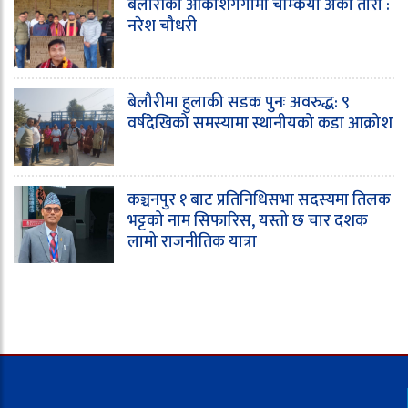
बेलौरीको आकाशगँगामा चम्कियो अर्को तारा :
नरेश चौधरी
बेलौरीमा हुलाकी सडक पुनः अवरुद्ध: ९
वर्षदेखिको समस्यामा स्थानीयको कडा आक्रोश
कञ्चनपुर १ बाट प्रतिनिधिसभा सदस्यमा तिलक
भट्टको नाम सिफारिस, यस्तो छ चार दशक
लामो राजनीतिक यात्रा