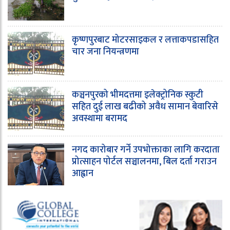
कृष्णपुरबाट मोटरसाइकल र लत्ताकपडासहित
चार जना नियन्त्रणमा
कञ्चनपुरको भीमदत्तमा इलेक्ट्रोनिक स्कुटी
सहित दुई लाख बढीको अवैध सामान बेवारिसे
अवस्थामा बरामद
नगद कारोबार गर्ने उपभोक्ताका लागि करदाता
प्रोत्साहन पोर्टल सञ्चालनमा, बिल दर्ता गराउन
आह्वान