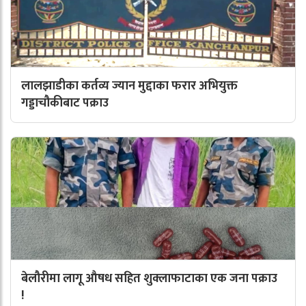
लालझाडीका कर्तव्य ज्यान मुद्दाका फरार अभियुक्त
गड्डाचौकीबाट पक्राउ
बेलौरीमा लागू औषध सहित शुक्लाफाटाका एक जना पक्राउ
!