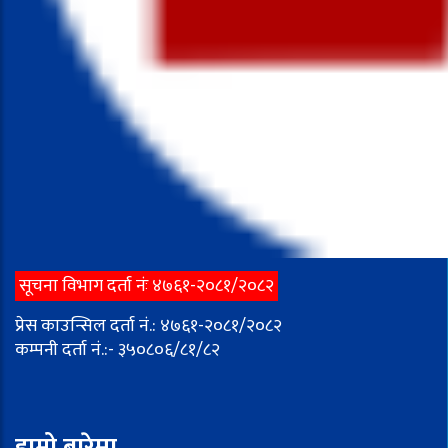
सूचना विभाग दर्ता नंः ४७६१-२०८१/२०८२
प्रेस काउन्सिल दर्ता नं.: ४७६१-२०८१/२०८२
कम्पनी दर्ता नं.:- ३५०८०६/८१/८२
हाम्रो बारेमा