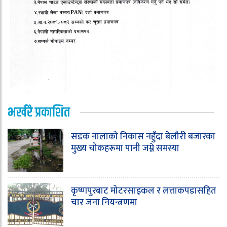
भर्खरै प्रकाशित
सडक नालाको निकास नहुँदा बेलौरी बजारका
मुख्य चोकहरूमा पानी जम्ने समस्या
कृष्णपुरबाट मोटरसाइकल र लत्ताकपडासहित
चार जना नियन्त्रणमा