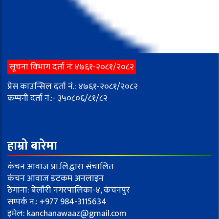
सूचना विभाग दर्ता नंः ४७६१-२०८१/२०८२
प्रेस काउन्सिल दर्ता नं.: ४७६१-२०८१/२०८२
कम्पनी दर्ता नं.:- ३५०८०६/८१/८२
हाम्रो बारेमा
कंचन आवाज प्रा.लि.द्वारा संचालित
कंचन आवाज डटकम अनलाइन
ठेगाना: बेलौरी नगरपालिका-४, कंचनपुर
सम्पर्क न.: +977 984-3115634
इमेल:
kanchanawaaz@gmail.com