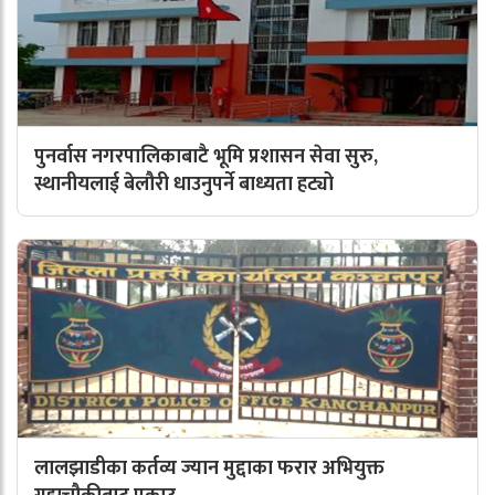
पुनर्वास नगरपालिकाबाटै भूमि प्रशासन सेवा सुरु,
स्थानीयलाई बेलौरी धाउनुपर्ने बाध्यता हट्यो
लालझाडीका कर्तव्य ज्यान मुद्दाका फरार अभियुक्त