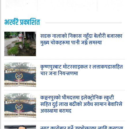
भर्खरै प्रकाशित
सडक नालाको निकास नहुँदा बेलौरी बजारका
मुख्य चोकहरूमा पानी जम्ने समस्या
कृष्णपुरबाट मोटरसाइकल र लत्ताकपडासहित
चार जना नियन्त्रणमा
कञ्चनपुरको भीमदत्तमा इलेक्ट्रोनिक स्कुटी
सहित दुई लाख बढीको अवैध सामान बेवारिसे
अवस्थामा बरामद
नगद कारोबार गर्ने उपभोक्ताका लागि करदाता