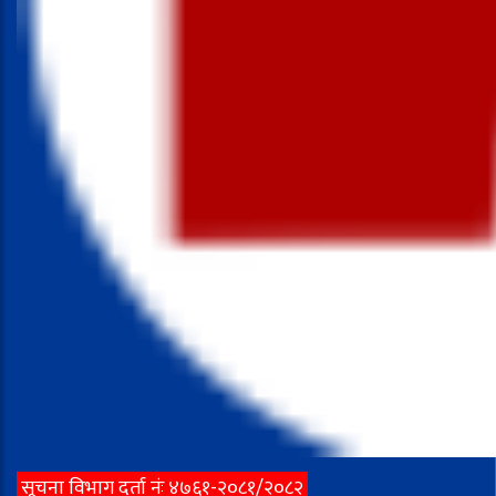
सूचना विभाग दर्ता नंः ४७६१-२०८१/२०८२