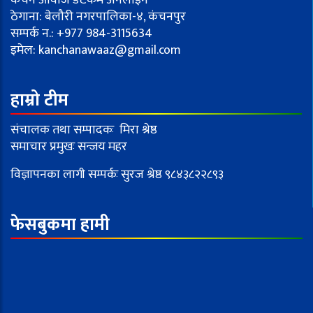
कंचन आवाज डटकम अनलाइन
ठेगाना: बेलौरी नगरपालिका-४, कंचनपुर
सम्पर्क न.: +977 984-3115634
इमेल:
kanchanawaaz@gmail.com
हाम्रो टीम
संचालक तथा सम्पादकः मिरा श्रेष्ठ
समाचार प्रमुखः सन्जय महर
विज्ञापनका लागी सम्पर्कः सुरज श्रेष्ठ ९८४३८२२८९३
फेसबुकमा हामी