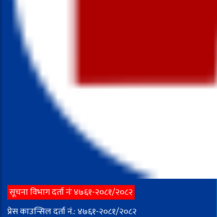
सूचना विभाग दर्ता नंः ४७६१-२०८१/२०८२
प्रेस काउन्सिल दर्ता नं.: ४७६१-२०८१/२०८२