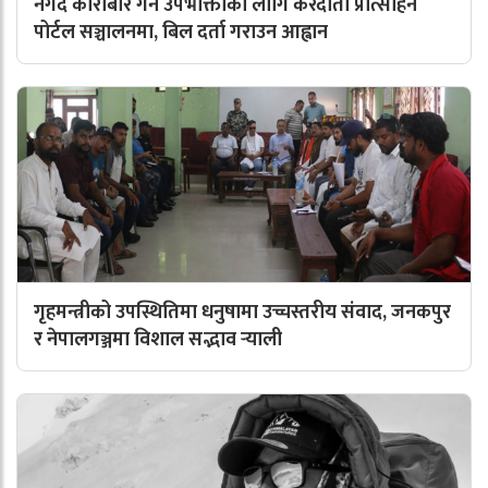
नगद कारोबार गर्ने उपभोक्ताका लागि करदाता प्रोत्साहन
पोर्टल सञ्चालनमा, बिल दर्ता गराउन आह्वान
गृहमन्त्रीको उपस्थितिमा धनुषामा उच्चस्तरीय संवाद, जनकपुर
र नेपालगञ्जमा विशाल सद्भाव र्‍याली