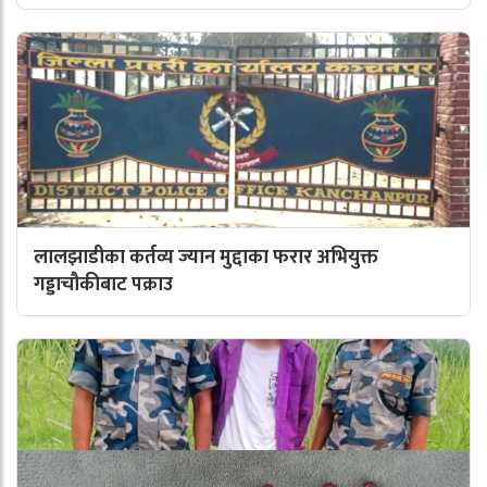
लालझाडीका कर्तव्य ज्यान मुद्दाका फरार अभियुक्त
गड्डाचौकीबाट पक्राउ