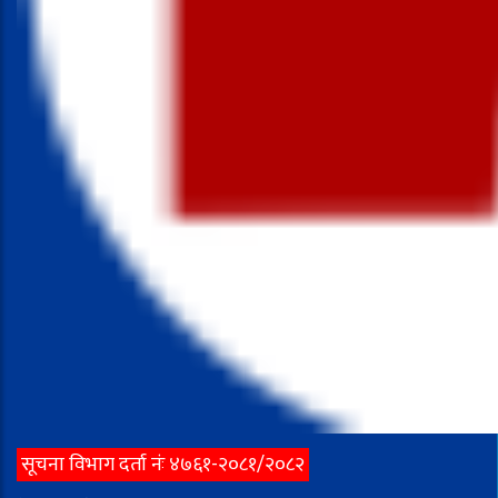
सूचना विभाग दर्ता नंः ४७६१-२०८१/२०८२