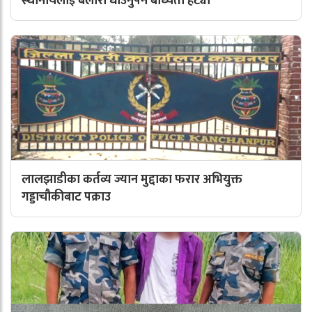
स्थानीयलाई बेलौरी धाउनुपर्ने बाध्यता हट्यो
लालझाडीका कर्तव्य ज्यान मुद्दाका फरार अभियुक्त
गड्डाचौकीबाट पक्राउ