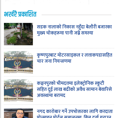
भर्खरै प्रकाशित
सडक नालाको निकास नहुँदा बेलौरी बजारका
मुख्य चोकहरूमा पानी जम्ने समस्या
कृष्णपुरबाट मोटरसाइकल र लत्ताकपडासहित
चार जना नियन्त्रणमा
कञ्चनपुरको भीमदत्तमा इलेक्ट्रोनिक स्कुटी
सहित दुई लाख बढीको अवैध सामान बेवारिसे
अवस्थामा बरामद
नगद कारोबार गर्ने उपभोक्ताका लागि करदाता
प्रोत्साहन पोर्टल सञ्चालनमा, बिल दर्ता गराउन