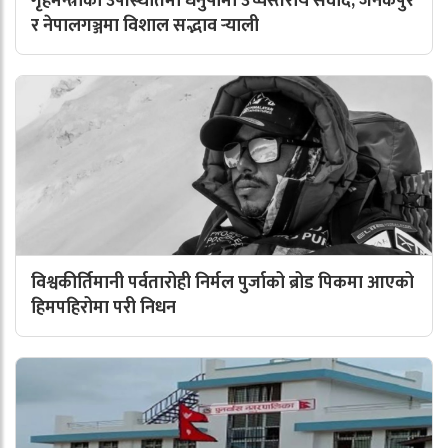
गृहमन्त्रीको उपस्थितिमा धनुषामा उच्चस्तरीय संवाद, जनकपुर
र नेपालगञ्जमा विशाल सद्भाव र्‍याली
विश्वकीर्तिमानी पर्वतारोही निर्मल पुर्जाको ब्रोड पिकमा आएको
हिमपहिरोमा परी निधन