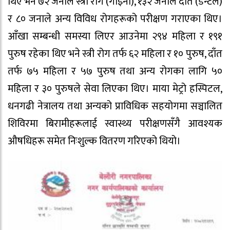
थिए भने ७२ जनाले स्त्री रोग (गाइनो), १३२ जनाले दाँत (डेन्टल)
र ८० जनाले अन्य विविध रोगहरूको परीक्षण गराएका थिए।
आँखा सम्बन्धी समस्या लिएर आउनेमा २९४ महिला र १९१
पुरुष रहेका थिए भने स्त्री रोग तर्फ ६२ महिला र १० पुरुष, दाँत
तर्फ ७५ महिला र ५७ पुरुष तथा अन्य रोगका लागि ५०
महिला र ३० पुरुषले सेवा लिएका थिए। माया मेट्रो हस्पिटल,
धनगढी नेत्रालय तथा अन्यको प्राविधिक सहयोगमा सञ्चालित
शिविरमा बिरामीहरूलाई स्वास्थ्य परीक्षणसँगै आवश्यक
औषधिहरू समेत निःशुल्क वितरण गरिएको थियो।