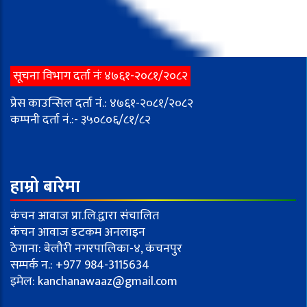
सूचना विभाग दर्ता नंः ४७६१-२०८१/२०८२
प्रेस काउन्सिल दर्ता नं.: ४७६१-२०८१/२०८२
कम्पनी दर्ता नं.:- ३५०८०६/८१/८२
हाम्रो बारेमा
कंचन आवाज प्रा.लि.द्वारा संचालित
कंचन आवाज डटकम अनलाइन
ठेगाना: बेलौरी नगरपालिका-४, कंचनपुर
सम्पर्क न.: +977 984-3115634
इमेल:
kanchanawaaz@gmail.com