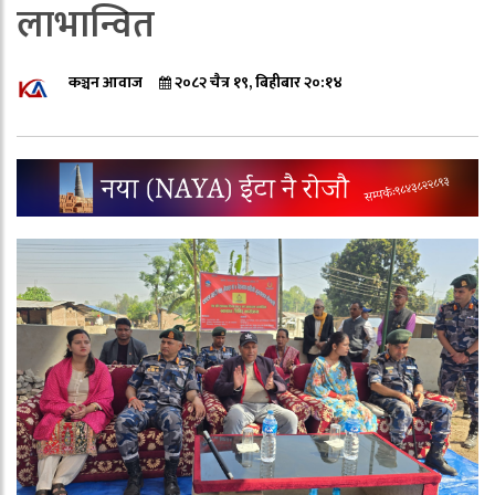
लाभान्वित
कञ्चन आवाज
२०८२ चैत्र १९, बिहीबार २०:१४