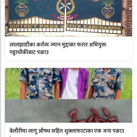
लालझाडीका कर्तव्य ज्यान मुद्दाका फरार अभियुक्त
गड्डाचौकीबाट पक्राउ
बेलौरीमा लागू औषध सहित शुक्लाफाटाका एक जना पक्राउ