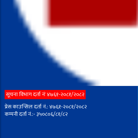
सूचना विभाग दर्ता नंः ४७६१-२०८१/२०८२
प्रेस काउन्सिल दर्ता नं.: ४७६१-२०८१/२०८२
कम्पनी दर्ता नं.:- ३५०८०६/८१/८२