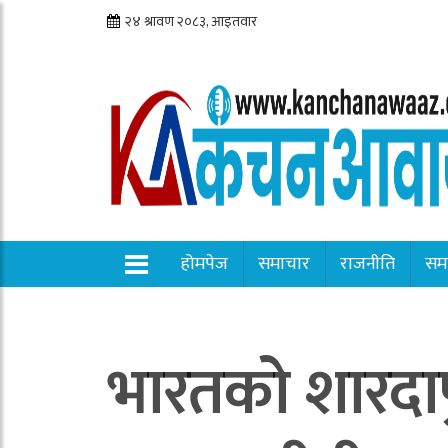
होमपेज
समाचार
राजनीति
सम
भारतको शारदापु