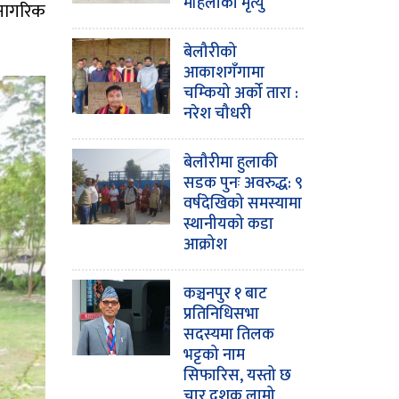
महिलाको मृत्यु
 नागरिक
बेलौरीको
आकाशगँगामा
चम्कियो अर्को तारा :
नरेश चौधरी
बेलौरीमा हुलाकी
सडक पुनः अवरुद्ध: ९
वर्षदेखिको समस्यामा
स्थानीयको कडा
आक्रोश
कञ्चनपुर १ बाट
प्रतिनिधिसभा
सदस्यमा तिलक
भट्टको नाम
सिफारिस, यस्तो छ
चार दशक लामो