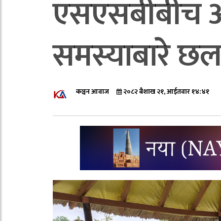
एसएसबीबीच अन्
समस्याबारे 
कञ्चन आवाज
२०८२ बैशाख २१, आईतवार १४:४१