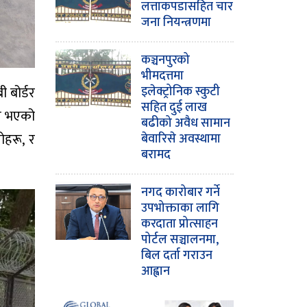
लत्ताकपडासहित चार
जना नियन्त्रणमा
कञ्चनपुरको
भीमदत्तमा
ी बोर्डर
इलेक्ट्रोनिक स्कुटी
सहित दुई लाख
्न भएको
बढीको अवैध सामान
ोहरू, र
बेवारिसे अवस्थामा
बरामद
नगद कारोबार गर्ने
उपभोक्ताका लागि
करदाता प्रोत्साहन
पोर्टल सञ्चालनमा,
बिल दर्ता गराउन
आह्वान