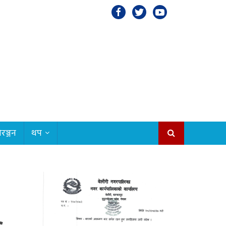
रञ्जन
थप