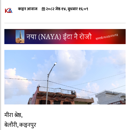
कञ्चन आवाज
२०८२ जेष्ठ १४, बुधबार १६:०९
मीरा श्रेष्ठ,
बेलौरी, कञ्चनपुर