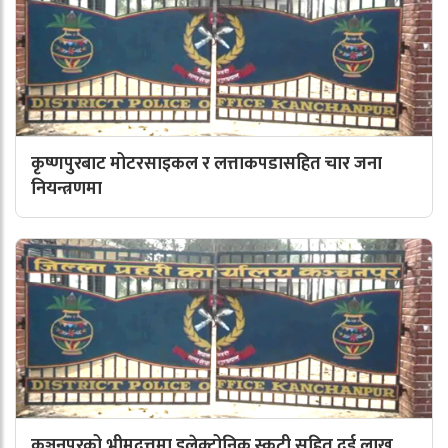
कृष्णपुरबाट मोटरसाइकल र लत्ताकपडासहित चार जना
नियन्त्रणमा
कञ्चनपुरको भीमदत्तमा इलेक्ट्रोनिक स्कुटी सहित दुई लाख