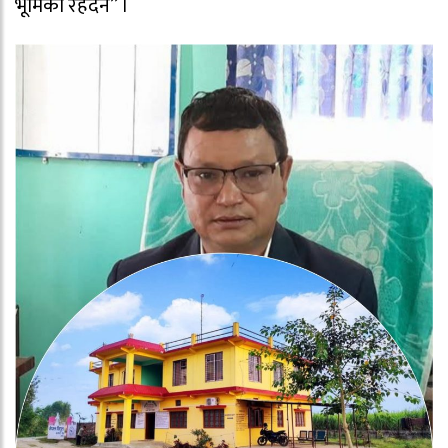
भूमिका रहदैन” ।