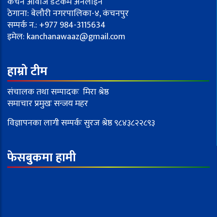
कंचन आवाज डटकम अनलाइन
ठेगाना: बेलौरी नगरपालिका-४, कंचनपुर
सम्पर्क न.: +977 984-3115634
इमेल:
kanchanawaaz@gmail.com
हाम्रो टीम
संचालक तथा सम्पादकः मिरा श्रेष्ठ
समाचार प्रमुखः सन्जय महर
विज्ञापनका लागी सम्पर्कः सुरज श्रेष्ठ ९८४३८२२८९३
फेसबुकमा हामी