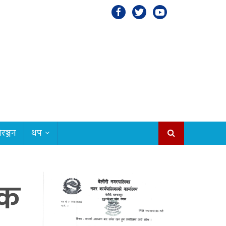
रञ्जन
थप
वक