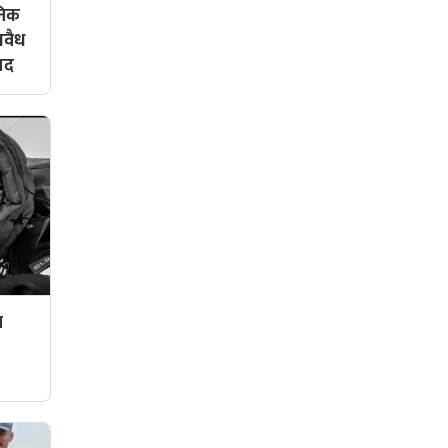
ोनिक
अवैध
मद
ल