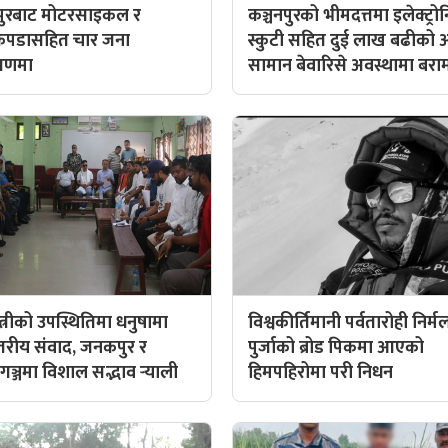
णपुरबाट मोटरसाइकल र
कञ्चनपुरको भीमदत्तमा इलेक्ट्र
ाकपडासहित चार जना
स्कुटी सहित दुई लाख बढीको 
त्रणमा
सामान बेवारिसे अवस्थामा बरा
्त्रीको उपस्थितिमा धनुषामा
विश्वकीर्तिमानी पर्वतारोही निर्म
्तरीय संवाद, जनकपुर र
पुर्जाको ब्रोड पिकमा आएको
गञ्जमा विशाल सद्भाव र्‍याली
हिमपहिरोमा परी निधन