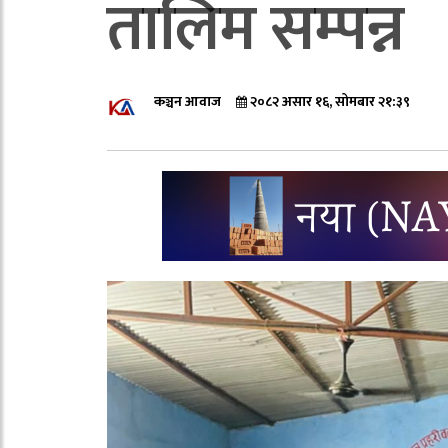
तालिम सम्पन्न
कञ्चन आवाज
२०८२ असार १६, सोमबार २१:३९