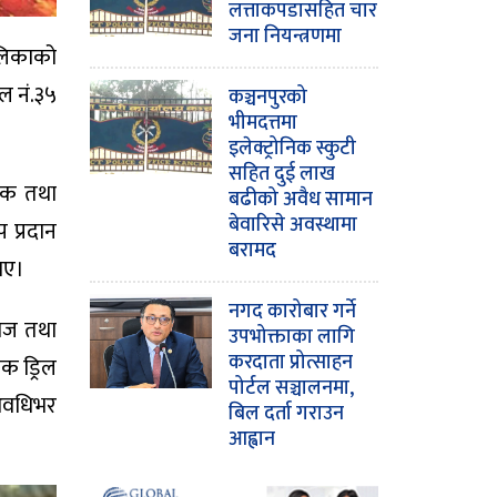
लत्ताकपडासहित चार
जना नियन्त्रणमा
ालिकाको
ल नं.३५
कञ्चनपुरको
भीमदत्तमा
इलेक्ट्रोनिक स्कुटी
सहित दुई लाख
तिक तथा
बढीको अवैध सामान
बेवारिसे अवस्थामा
 प्रदान
बरामद
ताए।
नगद कारोबार गर्ने
खोज तथा
उपभोक्ताका लागि
करदाता प्रोत्साहन
क ड्रिल
पोर्टल सञ्चालनमा,
 अवधिभर
बिल दर्ता गराउन
आह्वान