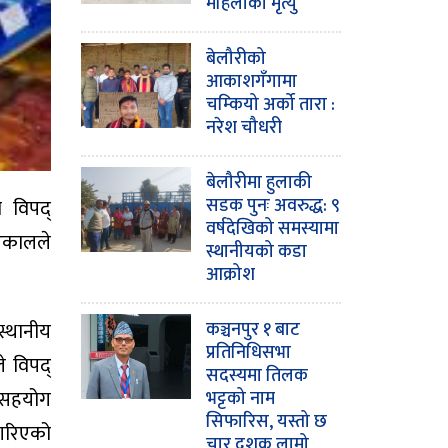
महिलाको मृत्यु
बेलौरीको
आकाशगँगामा
चम्कियो अर्को तारा :
नरेश चौधरी
बेलौरीमा हुलाकी
सडक पुनः अवरुद्ध: ९
ै विपद्
वर्षदेखिको समस्यामा
 ढकालले
स्थानीयको कडा
आक्रोश
स्थानीय
कञ्चनपुर १ बाट
प्रतिनिधिसभा
ले विपद्
सदस्यमा तिलक
न सहयोग
भट्टको नाम
सिफारिस, यस्तो छ
 गरिएको
चार दशक लामो