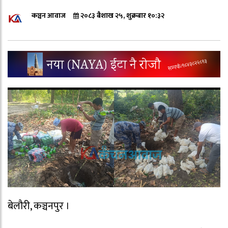
कञ्चन आवाज
२०८३ बैशाख २५, शुक्रबार १०:३२
बेलौरी, कञ्चनपुर ।