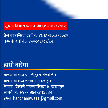
सूचना विभाग दर्ता नंः ४७६१-२०८१/२०८२
प्रेस काउन्सिल दर्ता नं.: ४७६१-२०८१/२०८२
कम्पनी दर्ता नं.:- ३५०८०६/८१/८२
हाम्रो बारेमा
कंचन आवाज प्रा.लि.द्वारा संचालित
कंचन आवाज डटकम अनलाइन
ठेगाना: बेलौरी नगरपालिका-४, कंचनपुर
सम्पर्क न.: +977 984-3115634
इमेल:
kanchanawaaz@gmail.com