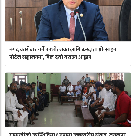
नगद कारोबार गर्ने उपभोक्ताका लागि करदाता प्रोत्साहन
पोर्टल सञ्चालनमा, बिल दर्ता गराउन आह्वान
गृहमन्त्रीको उपस्थितिमा धनुषामा उच्चस्तरीय संवाद, जनकपुर