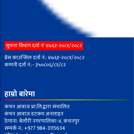
सूचना विभाग दर्ता नंः ४७६१-२०८१/२०८२
प्रेस काउन्सिल दर्ता नं.: ४७६१-२०८१/२०८२
कम्पनी दर्ता नं.:- ३५०८०६/८१/८२
हाम्रो बारेमा
कंचन आवाज प्रा.लि.द्वारा संचालित
कंचन आवाज डटकम अनलाइन
ठेगाना: बेलौरी नगरपालिका-४, कंचनपुर
सम्पर्क न.: +977 984-3115634