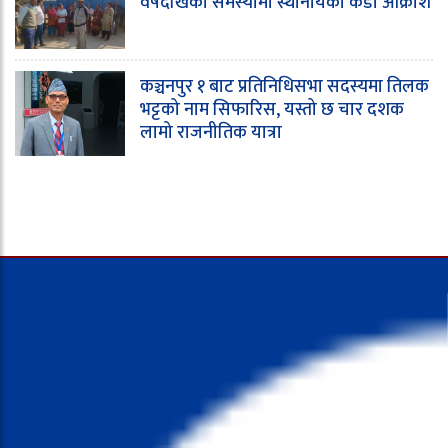
वर्षदेखिको समस्यामा स्थानीयको कडा आक्रोश
कञ्चनपुर १ बाट प्रतिनिधिसभा सदस्यमा तिलक
भट्टको नाम सिफारिस, यस्तो छ चार दशक
लामो राजनीतिक यात्रा