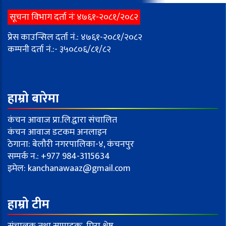
सूचना विभाग दर्ता नंः ४७६१-२०८१/२०८२
प्रेस काउन्सिल दर्ता नं.: ४७६१-२०८१/२०८२
कम्पनी दर्ता नं.:- ३५०८०६/८१/८२
हाम्रो बारेमा
कंचन आवाज प्रा.लि.द्वारा संचालित
कंचन आवाज डटकम अनलाइन
ठेगाना: बेलौरी नगरपालिका-४, कंचनपुर
सम्पर्क न.: +977 984-3115634
इमेल:
kanchanawaaz@gmail.com
हाम्रो टीम
संचालक तथा सम्पादकः मिरा श्रेष्ठ