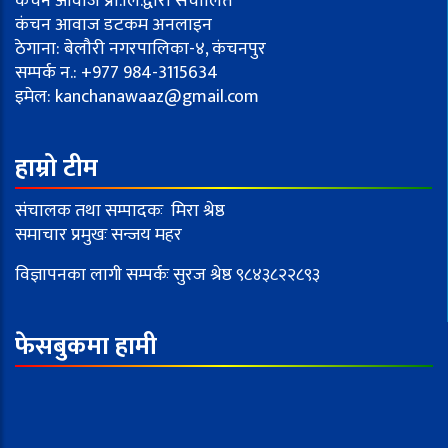
कंचन आवाज प्रा.लि.द्वारा संचालित
कंचन आवाज डटकम अनलाइन
ठेगाना: बेलौरी नगरपालिका-४, कंचनपुर
सम्पर्क न.: +977 984-3115634
इमेल:
kanchanawaaz@gmail.com
हाम्रो टीम
संचालक तथा सम्पादकः मिरा श्रेष्ठ
समाचार प्रमुखः सन्जय महर
विज्ञापनका लागी सम्पर्कः सुरज श्रेष्ठ ९८४३८२२८९३
फेसबुकमा हामी