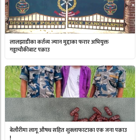
लालझाडीका कर्तव्य ज्यान मुद्दाका फरार अभियुक्त
गड्डाचौकीबाट पक्राउ
बेलौरीमा लागू औषध सहित शुक्लाफाटाका एक जना पक्राउ
!