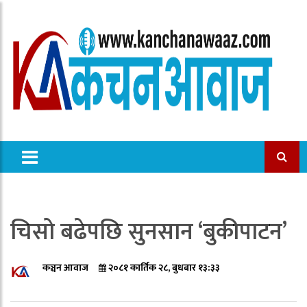
चिसो बढेपछि सुनसान ‘बुकीपाटन’
कञ्चन आवाज
२०८१ कार्तिक २८, बुधबार १३:३३