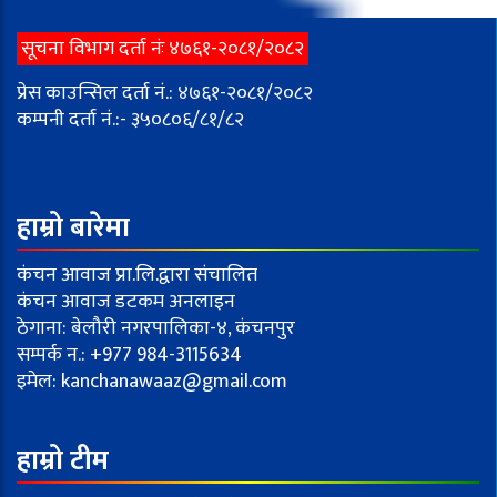
सूचना विभाग दर्ता नंः ४७६१-२०८१/२०८२
प्रेस काउन्सिल दर्ता नं.: ४७६१-२०८१/२०८२
कम्पनी दर्ता नं.:- ३५०८०६/८१/८२
हाम्रो बारेमा
कंचन आवाज प्रा.लि.द्वारा संचालित
कंचन आवाज डटकम अनलाइन
ठेगाना: बेलौरी नगरपालिका-४, कंचनपुर
सम्पर्क न.: +977 984-3115634
इमेल:
kanchanawaaz@gmail.com
हाम्रो टीम