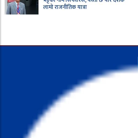
भट्टको नाम सिफारिस, यस्तो छ चार दशक
लामो राजनीतिक यात्रा