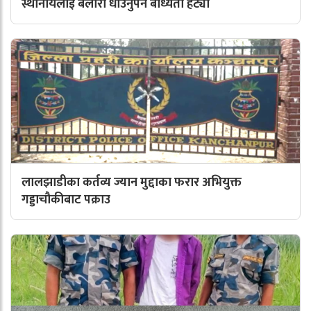
स्थानीयलाई बेलौरी धाउनुपर्ने बाध्यता हट्यो
लालझाडीका कर्तव्य ज्यान मुद्दाका फरार अभियुक्त
गड्डाचौकीबाट पक्राउ