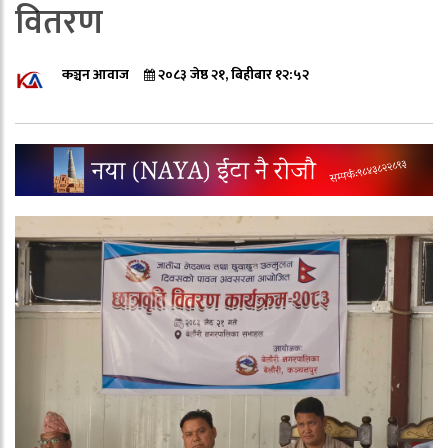
वितरण
कञ्चन आवाज
२०८३ जेष्ठ २१, बिहीबार १२:५२