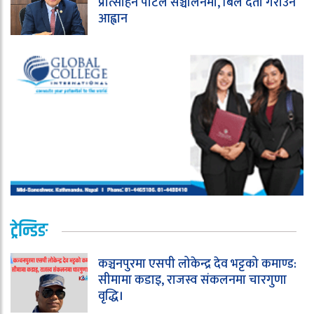
प्रोत्साहन पोर्टल सञ्चालनमा, बिल दर्ता गराउन
आह्वान
ट्रेन्डिङ
कञ्चनपुरमा एसपी लोकेन्द्र देव भट्टको कमाण्ड:
सीमामा कडाइ, राजस्व संकलनमा चारगुणा
वृद्धि।