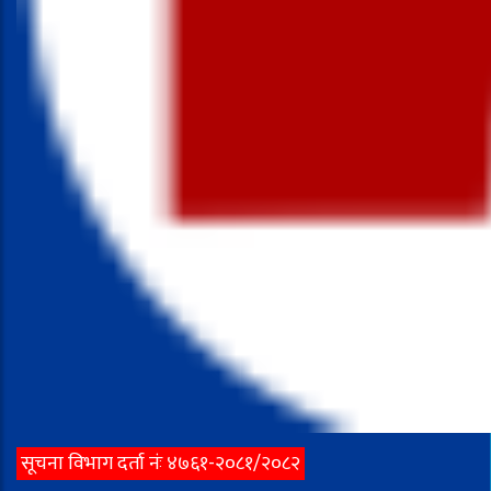
सूचना विभाग दर्ता नंः ४७६१-२०८१/२०८२