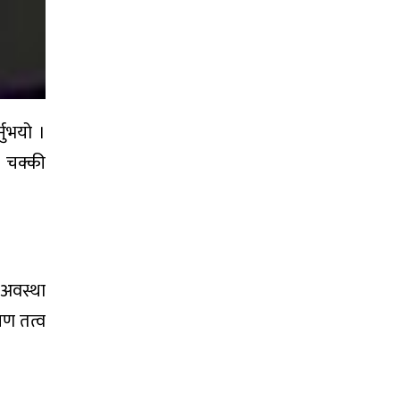
नुभयो ।
न चक्की
 अवस्था
षण तत्व