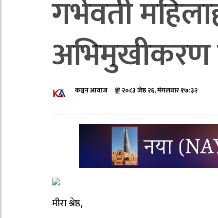
गर्भवती महिला
अभिमुखीकरण कार
कञ्चन आवाज
२०८३ जेष्ठ २६, मंगलवार १७:३२
मीरा श्रेष्ठ,