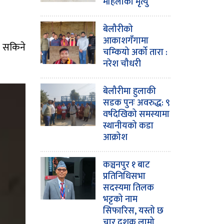
महिलाको मृत्यु
बेलौरीको
आकाशगँगामा
न सकिने
चम्कियो अर्को तारा :
नरेश चौधरी
बेलौरीमा हुलाकी
सडक पुनः अवरुद्ध: ९
वर्षदेखिको समस्यामा
स्थानीयको कडा
आक्रोश
कञ्चनपुर १ बाट
प्रतिनिधिसभा
सदस्यमा तिलक
भट्टको नाम
सिफारिस, यस्तो छ
चार दशक लामो