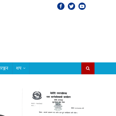
रञ्जन
थप