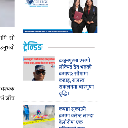
ागि सो
ट्रेन्डिङ
ताउनुभयो
कञ्चनपुरमा एसपी
लोकेन्द्र देव भट्टको
कमाण्ड: सीमामा
कडाइ, राजस्व
संकलनमा चारगुणा
 आवश्यक
वृद्धि।
र्भ जाँच
कपडा सुकाउने
क्रममा करेन्ट लाग्दा
बेलौरीमा एक