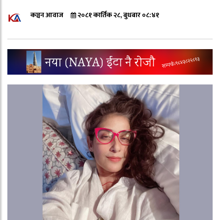
कञ्चन आवाज
२०८१ कार्तिक २८, बुधबार ०८:४१