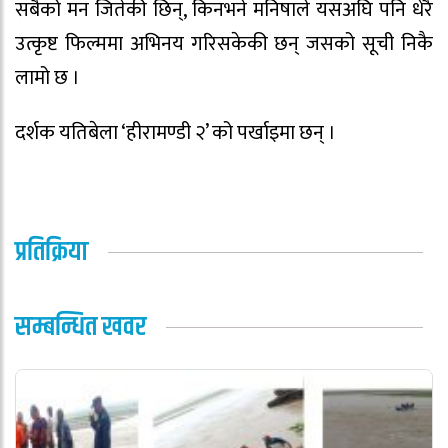
सबैको मन जितेकी छिन्, किनभने मनिषाले यसअघि पनि धेरै
उत्कृष्ट फिल्ममा अभिनय गरिसकेकी छन् जसको सूची निकै
लामो छ ।
दर्शक यतिबेला ‘हीरामण्डी २’ को पर्खाइमा छन् ।
प्रतिक्रिया
सम्बन्धित खवर